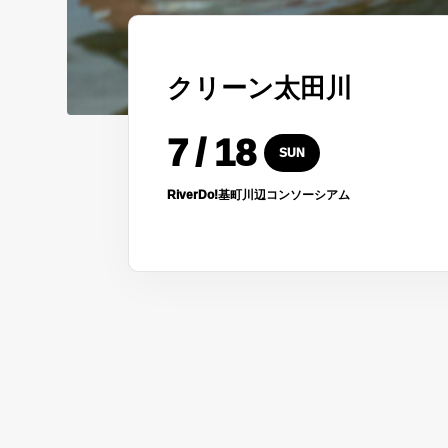
クリーン太田川
7
/
18
SUN
RiverDo!基町川辺コンソーシアム