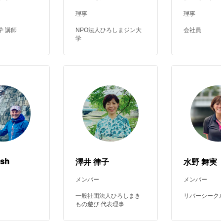
理事
理事
学 講師
NPO法人ひろしまジン大
会社員
学
lsh
澤井 律子
水野 舞実
メンバー
メンバー
一般社団法人ひろしまき
リバーシーク
もの遊び 代表理事