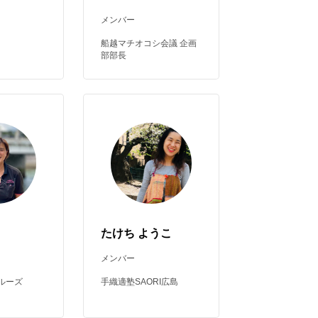
メンバー
船越マチオコシ会議 企画
部部長
たけち ようこ
メンバー
ルーズ
手織適塾SAORI広島