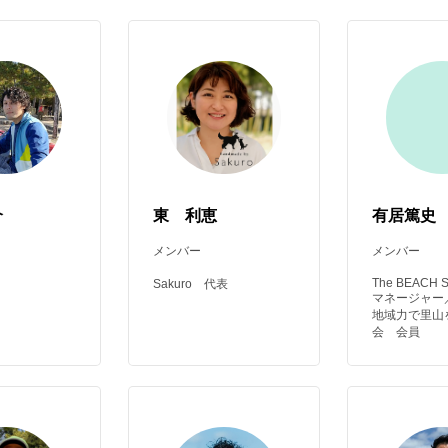
介
東 利恵
有居篤史
メンバー
メンバー
The BEACH
Sakuro 代表
マネージャー
地域力で里山
会 会員