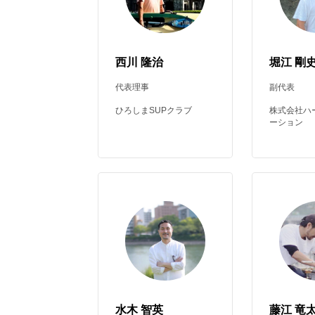
西川 隆治
堀江 剛
代表理事
副代表
ひろしまSUPクラブ
株式会社ハ
ーション
水木 智英
藤江 竜