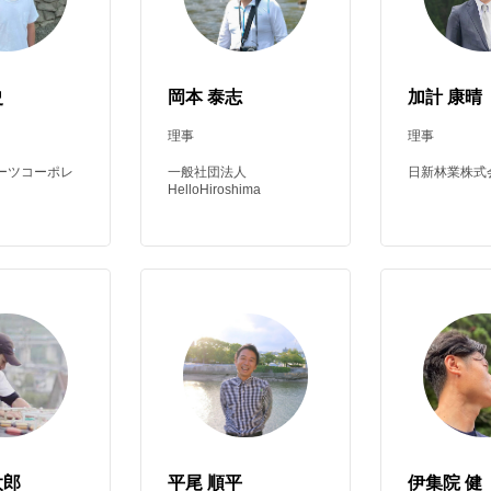
史
岡本 泰志
加計 康晴
理事
理事
ーツコーポレ
一般社団法人
日新林業株式
HelloHiroshima
太郎
平尾 順平
伊集院 健