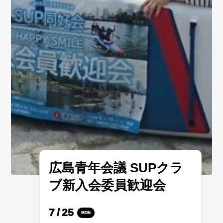
広島青年会議 SUPクラ
ブ新入会委員歓迎会
7
/
25
MON