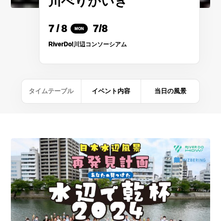
川べりかいぎ
7
/
8
7/8
MON
RiverDo!川辺コンソーシアム
タイムテーブル
イベント内容
当日の風景