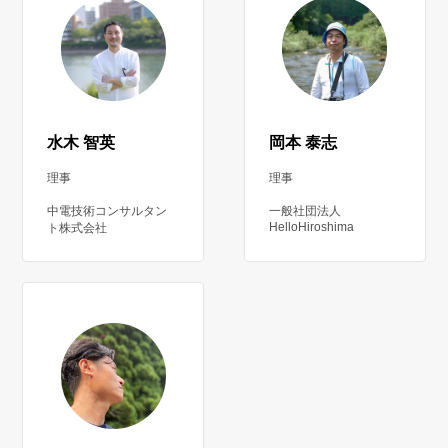
水木 智英
岡本 泰志
理事
理事
中電技術コンサルタン
一般社団法人
HelloHiroshima
ト株式会社