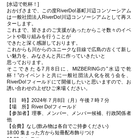
[水辺で乾杯！]
おかげさまで、この度RiverDo!基町川辺コンソーシアム
は一般社団法人RiverDo!川辺コンソーシアムとして再ス
ターします。
これまで、皆さまのご支援があったからこそ数々のイベ
ントや取り組みを行うことが
できたと深く感謝しております。
これからも川からのユニークな目線で広島の古くて新し
い魅力を、みなさんと共に作っていきたいと
思っております。
そこできたる7月8日に、MIZBERINGの”水辺で乾
杯！”のイベントと共に一般社団法人化を祝う会を、
RiverDo!フィールドにて開催したいと思いますので、お
誘い合わせの上ぜひご来場ください。
【日 時】2024年７月8日（月）午後７時７分
【場 所】River Do!フィールド
【参加者】理事、メンバー、メンバー候補、行政関係者
他
【会費】なし(飲み物は各自でご持参ください)
18:00 集まった方から短冊配布飾りつけ