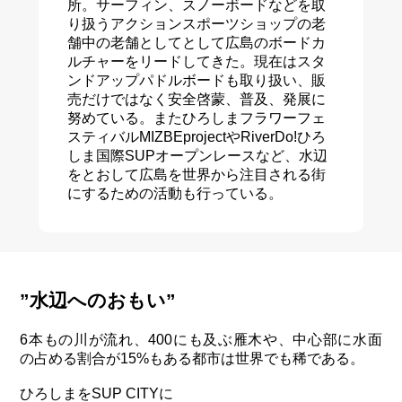
所。サーフィン、スノーボードなどを取
り扱うアクションスポーツショップの老
舗中の老舗としてとして広島のボードカ
ルチャーをリードしてきた。現在はスタ
ンドアップパドルボードも取り扱い、販
売だけではなく安全啓蒙、普及、発展に
努めている。またひろしまフラワーフェ
スティバルMIZBEprojectやRiverDo!ひろ
しま国際SUPオープンレースなど、水辺
をとおして広島を世界から注目される街
にするための活動も行っている。
”水辺へのおもい”
6本もの川が流れ、400にも及ぶ雁木や、中心部に水面
の占める割合が15%もある都市は世界でも稀である。
ひろしまをSUP CITYに